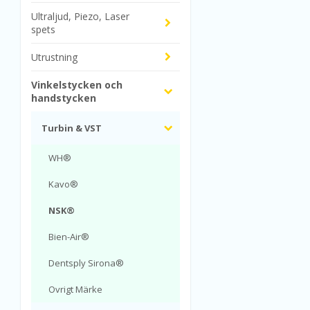
Ultraljud, Piezo, Laser
spets
Utrustning
Vinkelstycken och
handstycken
Turbin & VST
WH®
Kavo®
NSK®
Bien-Air®
Dentsply Sirona®
Ovrigt Märke