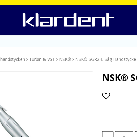
 handstycken
Turbin & VST
NSK®
NSK® SGR2-E Såg Handstycke
NSK® S
Lägg till i