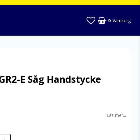
0
Varukorg
GR2-E Såg Handstycke
 favoritlistan
Läs mer...