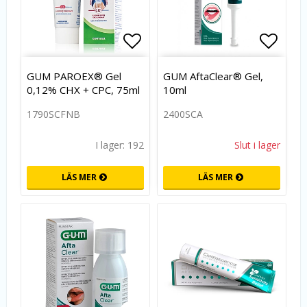
Lägg till i favoritlistan
Lägg t
GUM PAROEX® Gel
GUM AftaClear® Gel,
0,12% CHX + CPC, 75ml
10ml
1790SCFNB
2400SCA
I lager: 192
Slut i lager
LÄS MER
LÄS MER