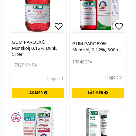
Lägg till i favoritlistan
Lägg t
GUM PAROEX®
GUM PAROEX®
Munskölj 0,12% Dunk,
Munskölj 0,12%, 300ml
5liter
1784SCFA
1782PMNPA
I lager: 91
I lager: 1
LÄS MER
LÄS MER