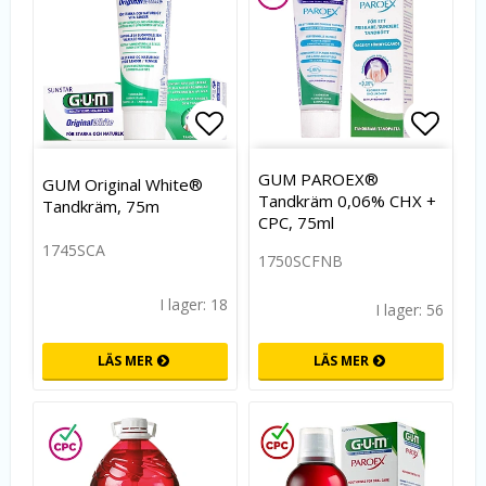
Lägg till i favoritlistan
Lägg t
GUM PAROEX®
GUM Original White®
Tandkräm 0,06% CHX +
Tandkräm, 75m
CPC, 75ml
1745SCA
1750SCFNB
I lager: 18
I lager: 56
LÄS MER
LÄS MER