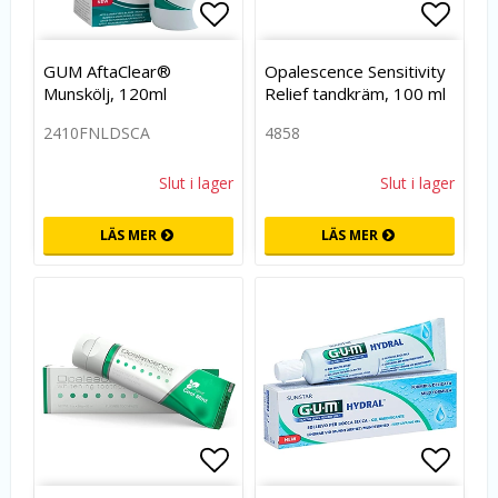
Lägg till i favoritlistan
Lägg t
GUM AftaClear®
Opalescence Sensitivity
Munskölj, 120ml
Relief tandkräm, 100 ml
2410FNLDSCA
4858
Slut i lager
Slut i lager
LÄS MER
LÄS MER