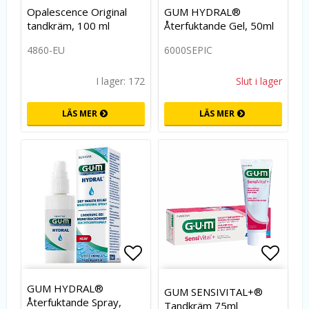
Lägg till i favoritlistan
Lägg t
Opalescence Original
GUM HYDRAL®
tandkräm, 100 ml
Återfuktande Gel, 50ml
4860-EU
6000SEPIC
I lager: 172
Slut i lager
LÄS MER
LÄS MER
Lägg till i favoritlistan
Lägg t
GUM HYDRAL®
GUM SENSIVITAL+®
Återfuktande Spray,
Tandkräm 75ml