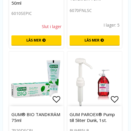
50ml
6070FNLSC
6010SEPIC
I lager: 5
Slut i lager
LÄS MER
LÄS MER
Lägg till i favoritlistan
Lägg t
GUM® BIO TANDKRÄM
GUM PAROEX® Pump
75ml
till 5liter Dunk, 1st.
7020DSCPL
PUMP5LB