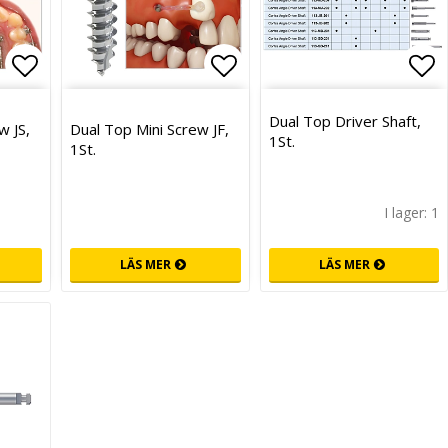
Lägg till i favoritlistan
Lägg till i favoritlist
Läg
Dual Top Driver Shaft,
w JS,
Dual Top Mini Screw JF,
1St.
1St.
I lager: 1
LÄS MER
LÄS MER