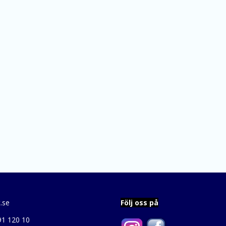
.se
Följ oss på
91 120 10