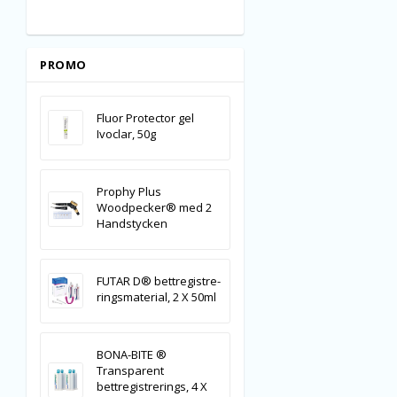
PROMO
Fluor Protector gel
Ivoclar, 50g
Prophy Plus
Woodpecker® med 2
Handstycken
FUTAR D® b­e­t­t­r­e­g­i­s­t­r­e­
r­i­n­g­s­m­a­t­e­r­i­a­l­, 2 X 50ml
BONA-BITE ®
Transparent
bettregistrerings, 4 X