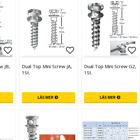
Lägg till i favoritlistan
Lägg till i favoritlist
Läg
w JB,
Dual Top Mini Screw JA,
Dual Top Mini Screw G2,
1St.
1St.
LÄS MER
LÄS MER