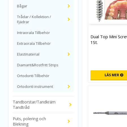
Bågar
Trådar / Kollektion /
Fjädrar
Intraorala Tillbehör
Dual Top Mini Scre
1St.
Extraorala Tillbehör
Elastmaterial
Diamant&Rostfritt Strips
LÄS MER
Ortodonti Tillbehör
Ortodonti instrument
Tandborstar/Tandkräm
Tandtråd
Puts, polering och
Blekning