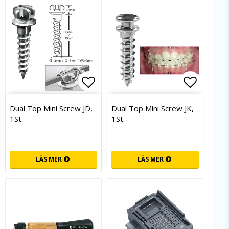
an
g till i favoritlistan
Lägg till i favoritlistan
Lägg til
Dual Top Mini Screw JD,
Dual Top Mini Screw JK,
1St.
1St.
LÄS MER
LÄS MER