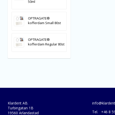
50ml
OPTRAGATE®
kofferdam Small 80st
OPTRAGATE®
kofferdam Regular 80st
Klardent AB.
info@klardent
Turbingatan 1B
Tel. +46 8 5
19560 Arlandastad