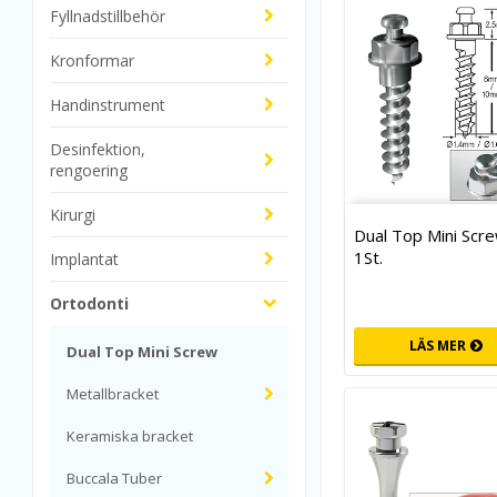
Fyllnadstillbehör
Kronformar
Handinstrument
Desinfektion,
rengoering
Kirurgi
Dual Top Mini Scre
1St.
Implantat
Ortodonti
LÄS MER
Dual Top Mini Screw
Metallbracket
Keramiska bracket
Buccala Tuber