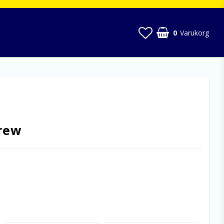
0
Varukorg
rew