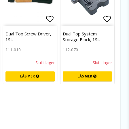
an
g till i favoritlistan
Lägg till i favoritlistan
Lägg til
Dual Top Screw Driver,
Dual Top System
1St.
Storage Block, 1St.
111-010
112-070
Slut i lager
Slut i lager
LÄS MER
LÄS MER