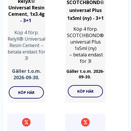
RelyX®
SCOTCHBOND®
Universal Resin
universal Plus
Cement, 1x3.4g
1x5ml (ny)
- 3+1
- 3+1
Köp 4 förp.
Köp 4 förp.
SCOTCHBOND®
RelyX® Universal
universal Plus
Resin Cement
–
1x5ml (ny)
betala endast för
– betala endast
3!
för 3!
Gäller t.o.m.
Gäller t.o.m. 2026-
09-30.
2026-09-30.
KÖP HÄR
KÖP HÄR