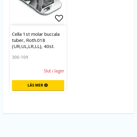
Lägg till i favoritlistan
Cella 1st molar buccala
tuber, Roth.018
(UR,UL,LR,LL), 40st.
300-109
Slut i lager
LÄS MER