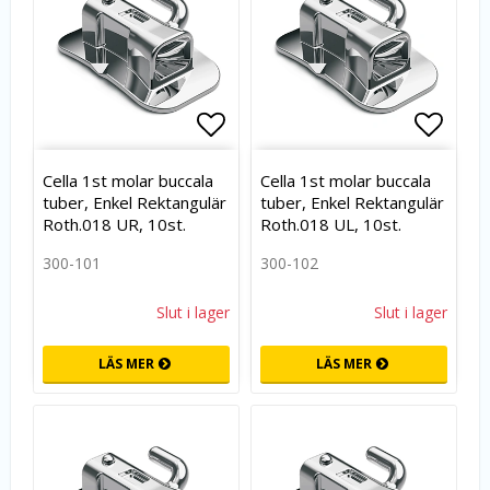
Lägg till i favoritlistan
Lägg t
Cella 1st molar buccala
Cella 1st molar buccala
tuber, Enkel Rektangulär
tuber, Enkel Rektangulär
Roth.018 UR, 10st.
Roth.018 UL, 10st.
300-101
300-102
Slut i lager
Slut i lager
LÄS MER
LÄS MER