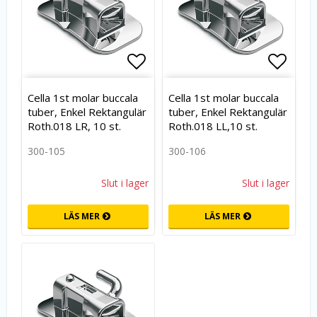
Lägg till i favoritlistan
Lägg t
Cella 1st molar buccala
Cella 1st molar buccala
tuber, Enkel Rektangulär
tuber, Enkel Rektangulär
Roth.018 LR, 10 st.
Roth.018 LL,10 st.
300-105
300-106
Slut i lager
Slut i lager
LÄS MER
LÄS MER