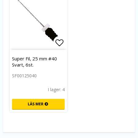
Lägg till i favoritlistan
Super Fil, 25 mm #40
Svart, 6st.
SF00125040
I lager: 4
LÄS MER