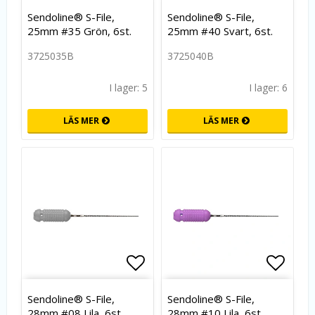
Lägg till i favoritlistan
Lägg t
Sendoline® S-File,
Sendoline® S-File,
25mm #35 Grön, 6st.
25mm #40 Svart, 6st.
3725035B
3725040B
I lager: 5
I lager: 6
LÄS MER
LÄS MER
Lägg till i favoritlistan
Lägg t
Sendoline® S-File,
Sendoline® S-File,
28mm #08 Lila, 6st.
28mm #10 Lila, 6st.