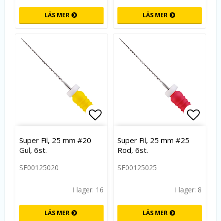
LÄS MER
LÄS MER
Lägg till i favoritlistan
Lägg t
Super Fil, 25 mm #20
Super Fil, 25 mm #25
Gul, 6st.
Röd, 6st.
SF00125020
SF00125025
I lager: 16
I lager: 8
LÄS MER
LÄS MER