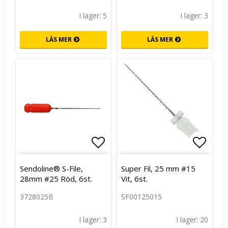
I lager: 5
I lager: 3
LÄS MER
LÄS MER
Lägg till i favoritlistan
Lägg t
Sendoline® S-File,
Super Fil, 25 mm #15
28mm #25 Röd, 6st.
Vit, 6st.
3728025B
SF00125015
I lager: 3
I lager: 20