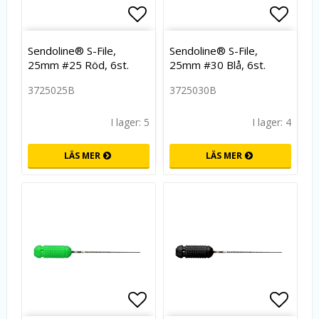
Lägg till i favoritlistan
Lägg t
Sendoline® S-File,
Sendoline® S-File,
25mm #25 Röd, 6st.
25mm #30 Blå, 6st.
3725025B
3725030B
I lager: 5
I lager: 4
LÄS MER
LÄS MER