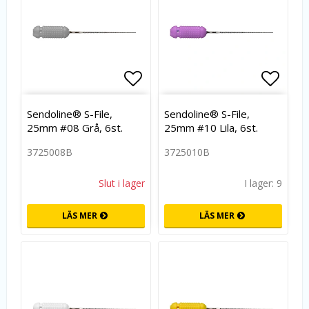
Lägg till i favoritlistan
Lägg t
Sendoline® S-File,
Sendoline® S-File,
25mm #08 Grå, 6st.
25mm #10 Lila, 6st.
3725008B
3725010B
Slut i lager
I lager: 9
LÄS MER
LÄS MER