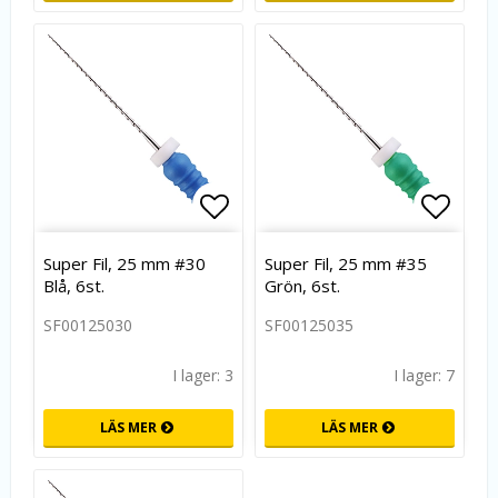
Lägg till i favoritlistan
Lägg t
Super Fil, 25 mm #30
Super Fil, 25 mm #35
Blå, 6st.
Grön, 6st.
SF00125030
SF00125035
I lager: 3
I lager: 7
LÄS MER
LÄS MER