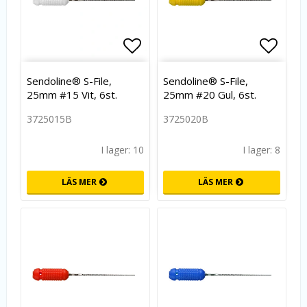
Lägg till i favoritlistan
Lägg t
Sendoline® S-File,
Sendoline® S-File,
25mm #15 Vit, 6st.
25mm #20 Gul, 6st.
3725015B
3725020B
I lager: 10
I lager: 8
LÄS MER
LÄS MER