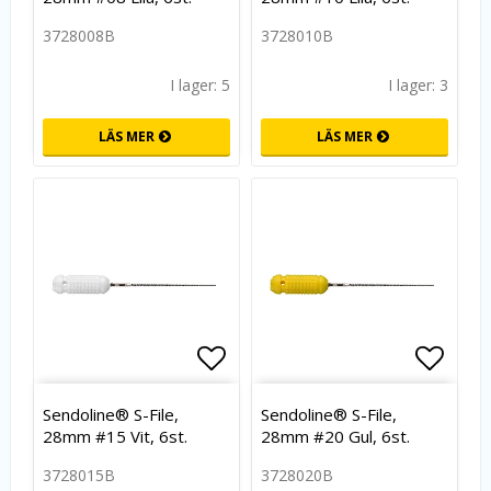
3728008B
3728010B
I lager: 5
I lager: 3
LÄS MER
LÄS MER
Lägg till i favoritlistan
Lägg t
Sendoline® S-File,
Sendoline® S-File,
28mm #15 Vit, 6st.
28mm #20 Gul, 6st.
3728015B
3728020B