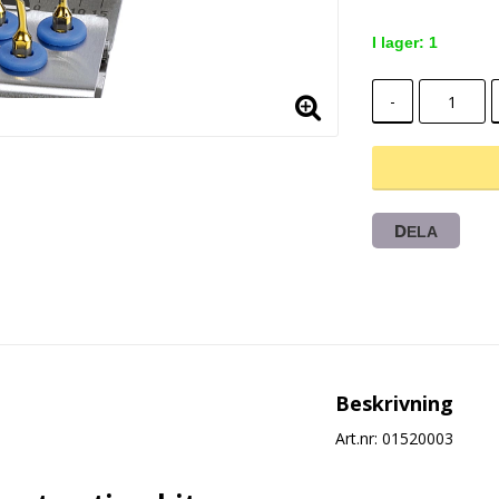
I lager: 1
-
DELA
Beskrivning
Art.nr: 01520003