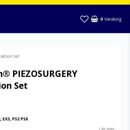
0
Varukorg
ktion Set
n® PIEZOSURGERY
ion Set
 favoritlistan
, EX3, PS2 PS6
Läs mer...