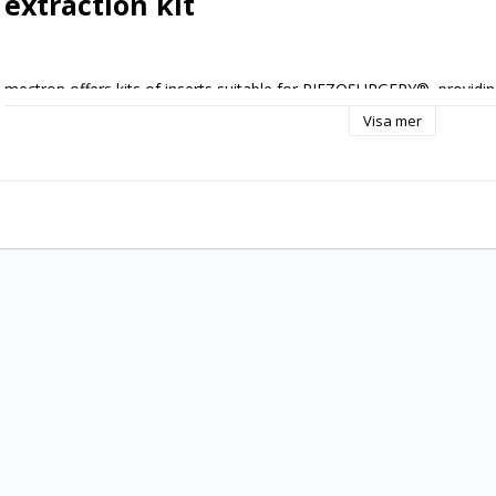
extraction kit
mectron offers kits of inserts suitable for PIEZOSURGERY®, providing a
indications. The stainless steel trays allow both an effective sterilisa
Visa mer
5 spets EX1, EX2, EX3, PS2 PS6