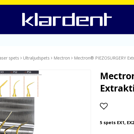
Laser spets
Ultraljudspets
Mectron
Mectron® PIEZOSURGERY Extra
Mectro
Extrakt
Lägg till i
5 spets EX1, EX2