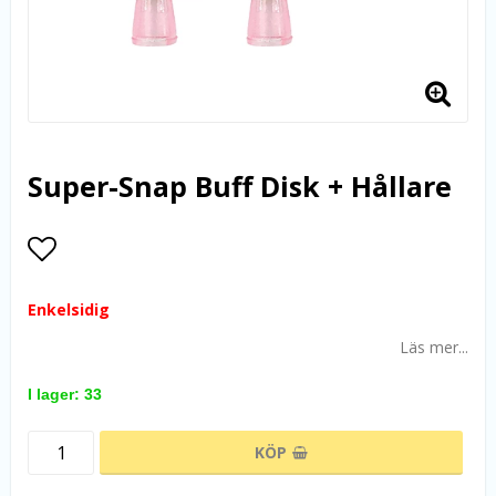
Super-Snap Buff Disk + Hållare
Lägg till i favoritlistan
Enkelsidig
Läs mer...
I lager: 33
KÖP