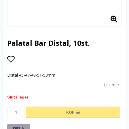
Palatal Bar Distal, 10st.
Lägg till i favoritlistan
Distal 45-47-49-51-53mm
Läs mer...
Slut i lager
KÖP
DELA