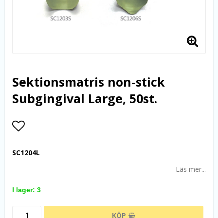
Sektionsmatris non-stick
Subgingival Large, 50st.
Lägg till i favoritlistan
SC1204L
Läs mer...
I lager: 3
KÖP