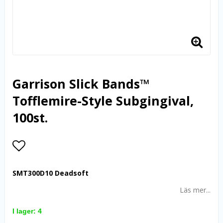
Garrison Slick Bands™
Tofflemire-Style Subgingival,
100st.
Lägg till i favoritlistan
SMT300D10 Deadsoft
Läs mer...
I lager: 4