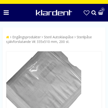
0
Engångsprodukter
Steril Autoklavpåse
Sterilpåse
självforslutande Vit 335x510 mm, 200 st.