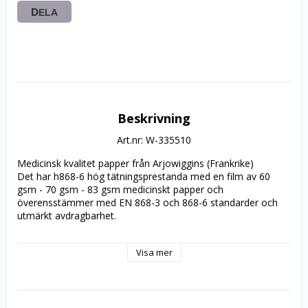
DELA
Beskrivning
Art.nr: W-335510
Medicinsk kvalitet papper från Arjowiggins (Frankrike)
Det har h868-6 hög tätningsprestanda med en film av 60 
gsm - 70 gsm - 83 gsm medicinskt papper och 
överensstämmer med EN 868-3 och 868-6 standarder och 
utmärkt avdragbarhet.
DuPont Tyvek papper är känd för sin enastående styrka, 
Visa mer
hållbarhet och slitstyrka. Den unika tillverkningsprocessen gör 
Tyvek en hög hållfasthet, hög barriär material som andas för 
medicinska förpackningar. Överensstämmer med EN 868-9.