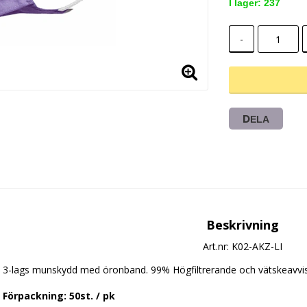
I lager: 237
-
DELA
Beskrivning
Art.nr: K02-AKZ-LI
3-lags munskydd med öronband. 99% Högfiltrerande och vätskeavvi
Förpackning: 50st. / pk