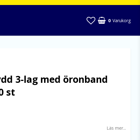
0
Varukorg
dd 3-lag med öronband
0 st
 favoritlistan
Läs mer...