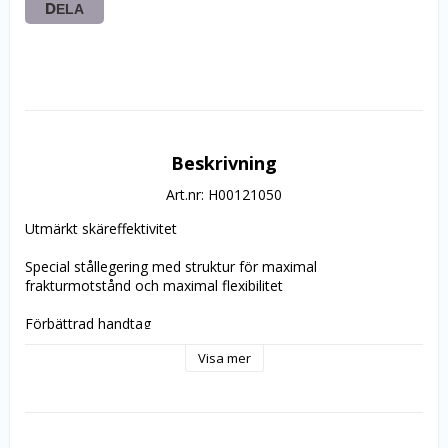
DELA
Beskrivning
Art.nr: H00121050
Utmärkt skäreffektivitet
Special stållegering med struktur för maximal
frakturmotstånd och maximal flexibilitet
Förbättrad handtag
Visa mer
Instrument typ och ISO storlek är tydligt märkta på handtaget
Den inaktiva spets leder instrument säkert längs kanalen med 
förmonterade silikon propp.