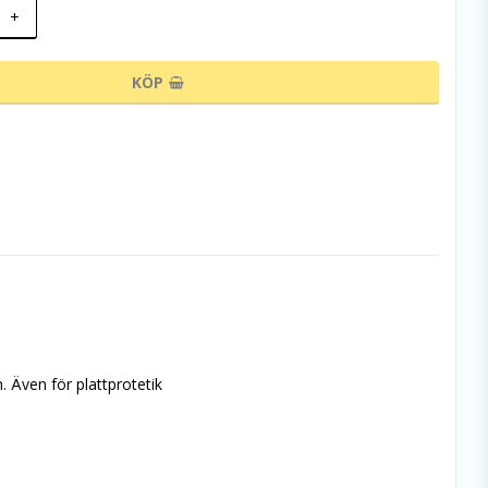
+
KÖP
. Även för plattprotetik 