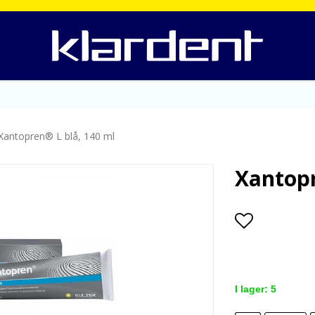
Xantopren® L blå, 140 ml
Xantopr
Lägg till i
I lager: 5