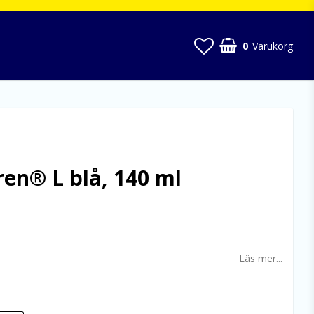
0
Varukorg
en® L blå, 140 ml
 favoritlistan
Läs mer...