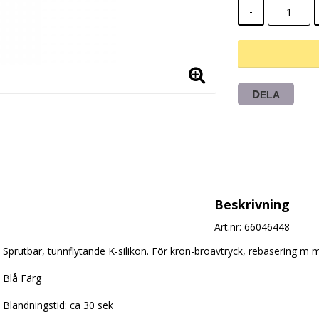
-
DELA
Beskrivning
Art.nr: 66046448
Sprutbar, tunnflytande K-silikon. För kron-broavtryck, rebasering m m
Blå Färg
Blandningstid: ca 30 sek