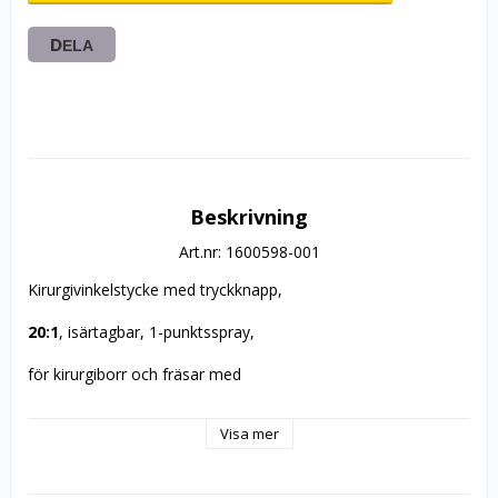
DELA
Beskrivning
Art.nr: 1600598-001
Kirurgivinkelstycke med tryckknapp, 
20:1
, isärtagbar, 1-punktsspray, 
för kirurgiborr och fräsar med
vst-fattning Ø 2.35 mm, (skafthårdhet >50 HRC, >520 HV), 
Visa mer
Kirschner/Meyer internt kylsystem,
-1
maximal motorhastighet 40,000 min