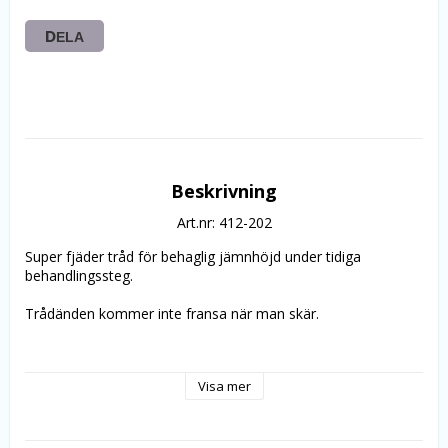
DELA
Beskrivning
Art.nr: 412-202
Super fjäder tråd för behaglig jämnhöjd under tidiga 
behandlingssteg.
Trådänden kommer inte fransa när man skär.
Visa mer
längd 30 ft. (9.144 m)