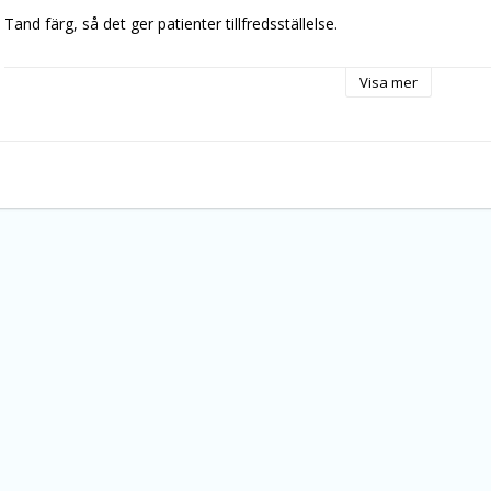
Tand färg, så det ger patienter tillfredsställelse.
Special nano beläggning gör ytan intensitet enastående belysning.
Visa mer
Denna produkt har utmärkt glidprestanda, slitstark med mycket hög 
10 St. / PK