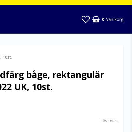
0
Varukorg
, 10st.
ndfärg båge, rektangulär
022 UK, 10st.
 favoritlistan
Läs mer...