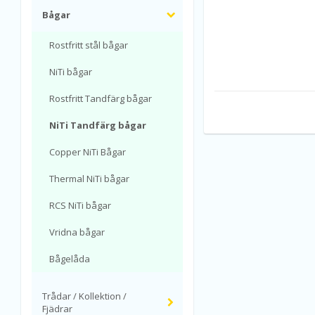
Bågar
Rostfritt stål bågar
NiTi bågar
Rostfritt Tandfärg bågar
NiTi Tandfärg bågar
Copper NiTi Bågar
Thermal NiTi bågar
RCS NiTi bågar
Vridna bågar
Bågelåda
Trådar / Kollektion /
Fjädrar