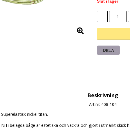
Slut i lager
-
DELA
Beskrivning
Art.nr: 408-104
Superelastisk nickel titan.
NiTi belagda båge är estetiska och vackra och gjort i utmärkt skick 