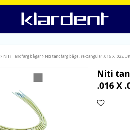
NiTi Tandfärg bågar
Niti tandfärg båge, rektangulär .016 X .022 UK
Niti ta
.016 X .
Lägg till i