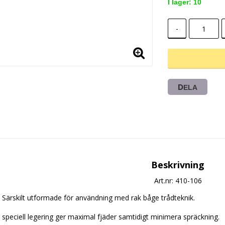
I lager: 10
-
DELA
Beskrivning
Art.nr: 410-106
Särskilt utformade för användning med rak båge trådteknik.
speciell legering ger maximal fjäder samtidigt minimera spräckning.