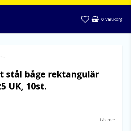
0
Varukorg
st.
tt stål båge rektangulär
25 UK, 10st.
 favoritlistan
Läs mer...