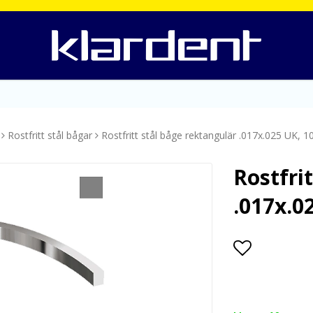
Rostfritt stål bågar
Rostfritt stål båge rektangulär .017x.025 UK, 10
Rostfri
.017x.0
Lägg till i