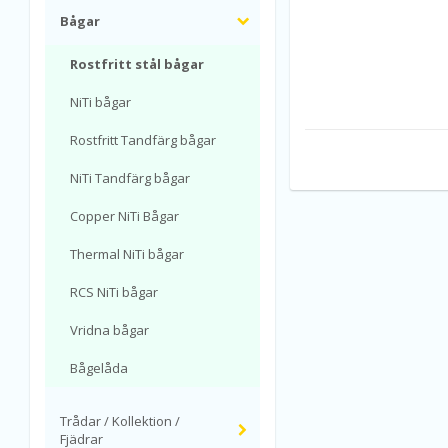
Bågar
Rostfritt stål bågar
NiTi bågar
Rostfritt Tandfärg bågar
NiTi Tandfärg bågar
Copper NiTi Bågar
Thermal NiTi bågar
RCS NiTi bågar
Vridna bågar
Bågelåda
Trådar / Kollektion /
Fjädrar