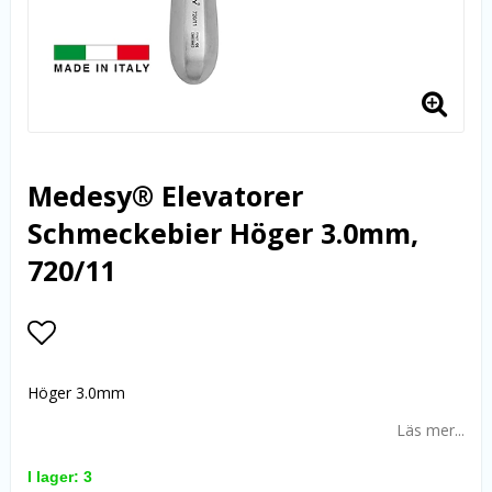
Medesy® Elevatorer
Schmeckebier Höger 3.0mm,
720/11
Lägg till i favoritlistan
Höger 3.0mm
Läs mer...
I lager: 3