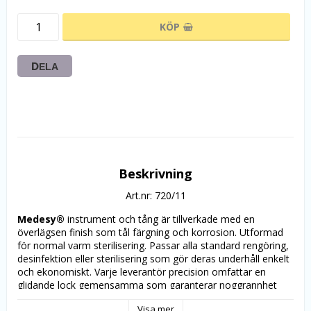
KÖP
DELA
Beskrivning
Art.nr: 720/11
Medesy®
 instrument och tång är tillverkade med en 
överlägsen finish som tål färgning och korrosion. Utformad 
för normal varm sterilisering. Passar alla standard rengöring, 
desinfektion eller sterilisering som gör deras underhåll enkelt 
och ekonomiskt. Varje leverantör precision omfattar en 
glidande lock gemensamma som garanterar noggrannhet 
och lång livslängd. Det ergonomiska handtaget ger ett säkert 
Visa mer