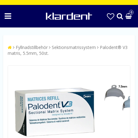
0
Fyllnadstillbehör
Sektionsmatrissystem
Palodent® V3
matris, 5.5mm, 50st.