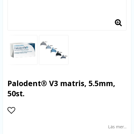
Palodent® V3 matris, 5.5mm,
50st.
Lägg till i favoritlistan
Läs mer...