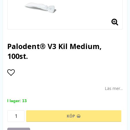
Palodent® V3 Kil Medium,
100st.
Lägg till i favoritlistan
Läs mer...
I lager: 13
KÖP