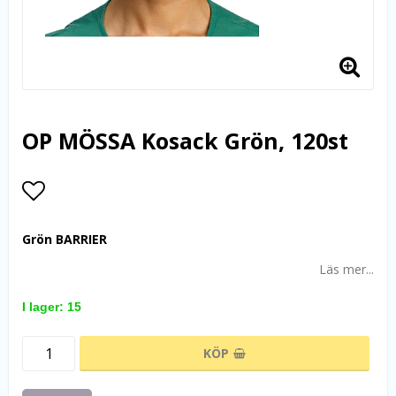
OP MÖSSA Kosack Grön, 120st
Lägg till i favoritlistan
Grön BARRIER
Läs mer...
I lager: 15
KÖP