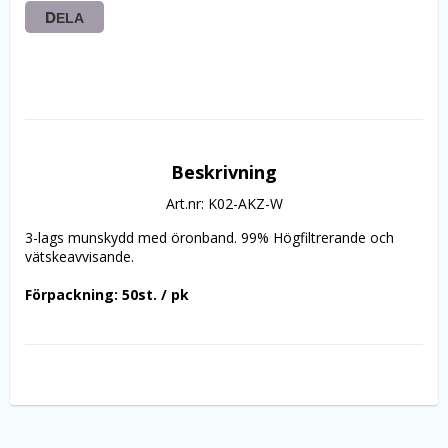
DELA
Beskrivning
Art.nr: K02-AKZ-W
3-lags munskydd med öronband. 99% Högfiltrerande och 
vätskeavvisande.
Förpackning: 50st. / pk