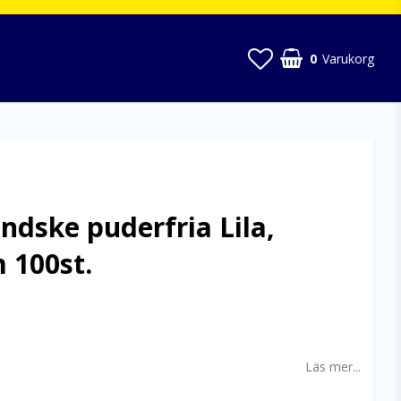
0
Varukorg
andske puderfria Lila,
 100st.
 favoritlistan
Läs mer...