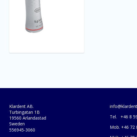
Klardent AB.
info@klardent
Turbingatan 1B
Tel. +46 8 5
19560 Arlandastad
Sweden
Mob. +46 72 
556945-3060