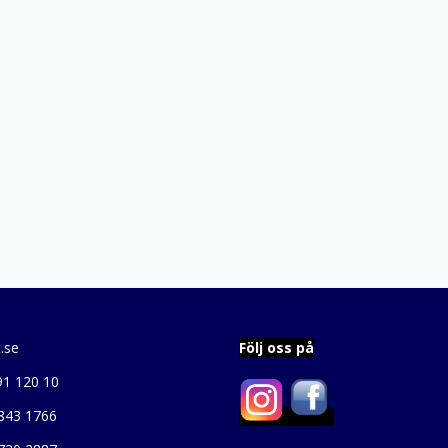
.se
Följ oss på
91 120 10
843 1766