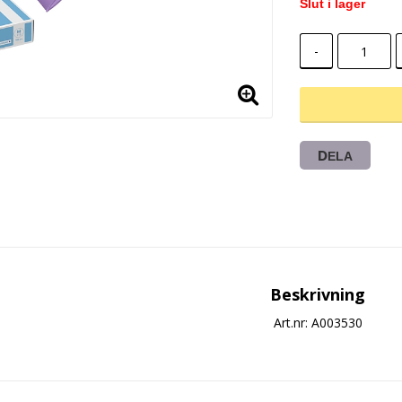
Slut i lager
-
DELA
Beskrivning
Art.nr: A003530