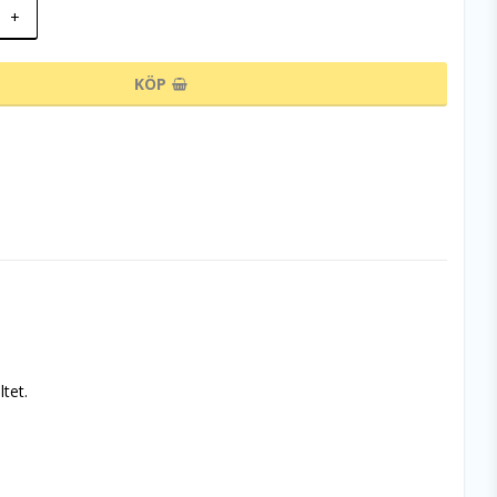
+
KÖP
tet. 