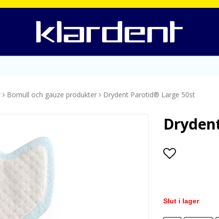
r
Bomull och gauze produkter
Drydent Parotid® Large 50st
Drydent
Lägg till i
Slut i lager