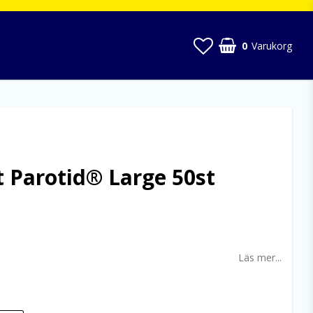
0
Varukorg
 Parotid® Large 50st
 favoritlistan
Läs mer...