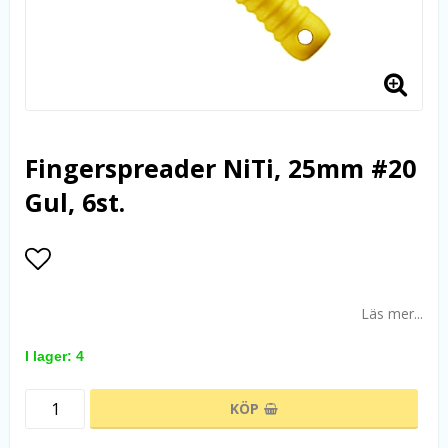
Fingerspreader NiTi, 25mm #20
Gul, 6st.
Lägg till i favoritlistan
Läs mer...
I lager: 4
KÖP