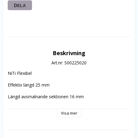
DELA
Beskrivning
Art.nr: S00225020
NiTi Flexibel
Effektiv längd 25 mm
Längd avsmalnande sektionen 16 mm
Storlekar 015-040 för att matcha standardiserade guttaperka 
Visa mer
koner med förmonterade silikonproppar
6 st./pk