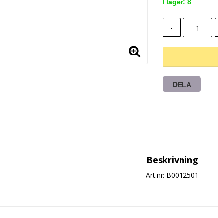
I lager: 8
-
DELA
Beskrivning
Art.nr: B0012501