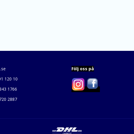
.se
Följ oss på
91 120 10
843 1766
720 2887