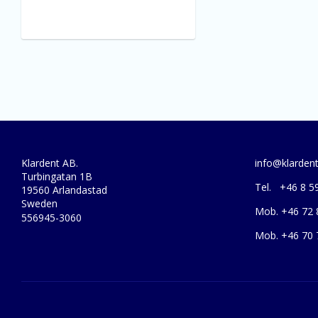
Klardent AB.
info@klardent
Turbingatan 1B
Tel. +46 8 5
19560 Arlandastad
Sweden
Mob. +46 72 
556945-3060
Mob. +46 70 