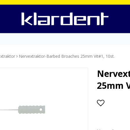
xtraktor
Nervextraktor-Barbed Broaches 25mm Vit#1, 10st.
Nervex
25mm Vi
Lägg till i