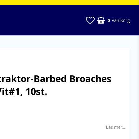
0
Varukorg
traktor-Barbed Broaches
t#1, 10st.
 favoritlistan
Läs mer...