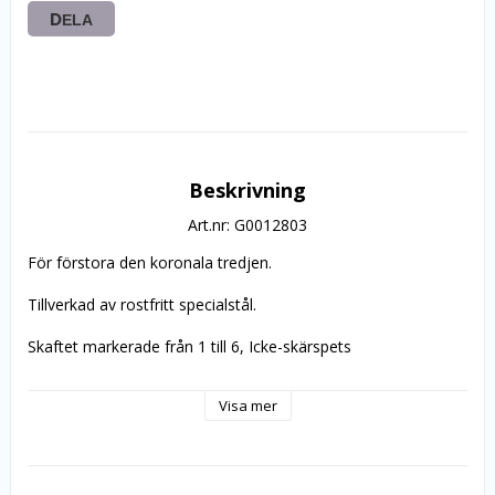
DELA
Beskrivning
Art.nr: G0012803
För förstora den koronala tredjen.
Tillverkad av rostfritt specialstål.
Skaftet markerade från 1 till 6, Icke-skärspets
Rekommenderat varvtal 800-1200 rpm
Visa mer
Gates med förutbestämd brytpunkt vid skaftet; Om 
instrumentet frakturer, kan det tas lätt bort.
1st. 