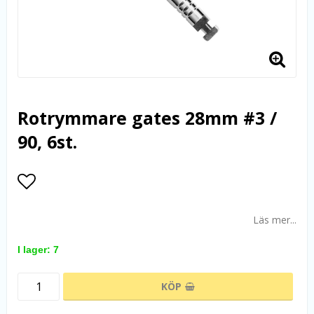
Rotrymmare gates 28mm #3 /
90, 6st.
Lägg till i favoritlistan
Läs mer...
I lager: 7
KÖP