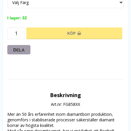
I lager: 32
KÖP
DELA
Beskrivning
Art.nr: FG858XX
Mer än 50 års erfarenhet inom diamantborr produktion, 
genomförs i stabiliserade processer säkerställer diamant 
borrar av högsta kvalitet.
Med vår egen designteamet, har vi möjlighet att flexibelt 