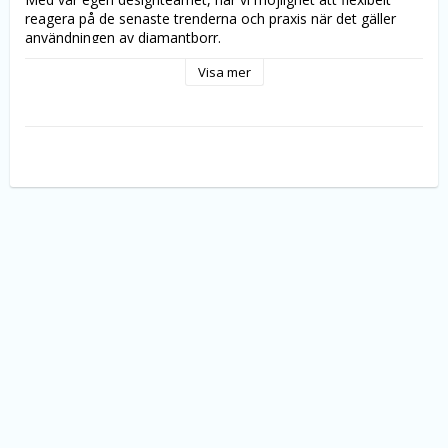
reagera på de senaste trenderna och praxis när det gäller 
användningen av diamantborr.
Validerad process för flerskikts galvanisk beläggning i 
Visa mer
kombination med diamantkorn från verifierade leverantörer 
säkerställer lång livslängd. kvaliteten på denna produkt testas 
i hela tillverkningscykel genom en kontroll fyra nivåer och 
återkommande
kvalitetskontroll.
Produktionen av diamantborr kontrolleras enligt 
standarderna i ISO 14001 - miljöledningssystem, som 
garanterar miljövänliga tillverkningsprocesser.
1st./pk