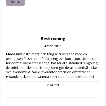
DELA
Beskrivning
Art.nr: 3811
Medesy®
 instrument och tång är tillverkade med en 
överlägsen finish som tål färgning och korrosion. Utformad 
för normal varm sterilisering. Passar alla standard rengöring, 
desinfektion eller sterilisering som gör deras underhåll enkelt 
och ekonomiskt. Varje leverantör precision omfattar en 
glidande lock gemensamma som garanterar noggrannhet 
och lång livslängd. Det ergonomiska handtaget ger ett säkert 
Visa mer
grepp och utmärkt balans. Tryggt för både orthodontist in 
och patienten.