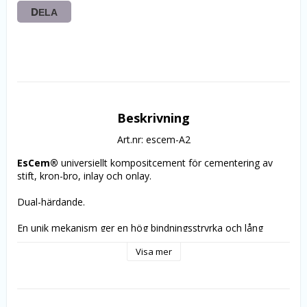
DELA
Beskrivning
Art.nr: escem-A2
EsCem® 
universiellt kompositcement för cementering av 
stift, kron-bro, inlay och onlay.
Dual-härdande.
En unik mekanism ger en hög bindningsstryrka och lång 
hållbar kantanslutning utan några förbehåll. 
Visa mer
Forp.
1x8g spruta, 10 spetsar