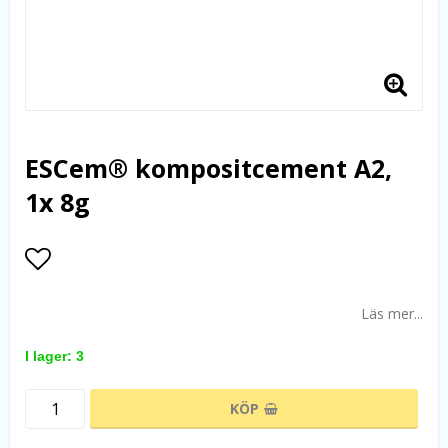
ESCem® kompositcement A2,
1x 8g
Lägg till i favoritlistan
Läs mer...
I lager: 3
KÖP