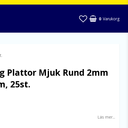
0
Varukorg
t.
ng Plattor Mjuk Rund 2mm
, 25st.
 favoritlistan
Läs mer...