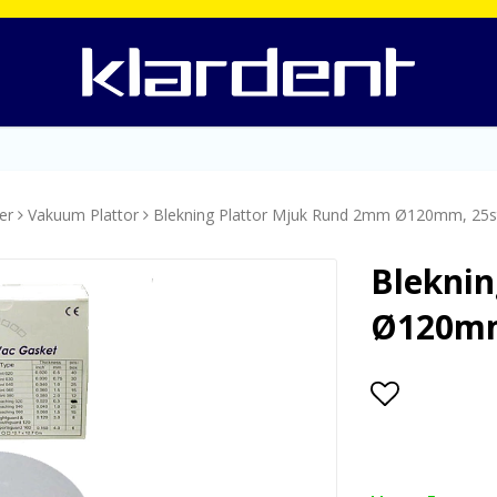
er
Vakuum Plattor
Blekning Plattor Mjuk Rund 2mm Ø120mm, 25s
Blekni
Ø120mm
Lägg till i