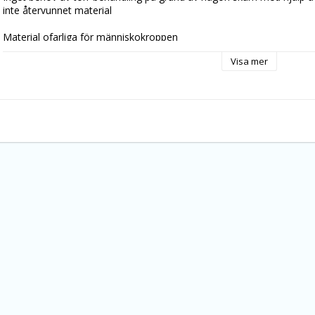
inte återvunnet material
Material ofarliga för människokroppen
Visa mer
Perfekt som bildar grund av att inga tårar av stark vakuumkraft
1 Packet